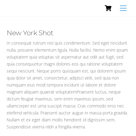
Cart
Skip
Men
to
content
New York Shot
In consequat rutrum nisl quis condimentum. Sed eget tincidunt
nulla, posuere elementum ligula. Nulla facilisi. Nemo enim ipsam
voluptatem quia voluptas sit aspernatur aut odit aut fugit, sed
quia consequuntur magni dolores eos qui ratione voluptatem
sequi nesciunt. Neque porro quisquam est, qui dolorem ipsum
quia dolor sit amet, consectetur, adipisci velit, sed quia non
numquam eius modi tempora incidunt ut labore et dolore
magnam aliquam quaerat voluptatemPraesent luctus, neque
dictum feugiat maximus, sem enim maximus ipsum, sed
ullamcorper est urna suscipit massa. Cras commodo eros nec
eleifend vehicula. Praesent auctor augue in massa porta gravida.
Nullam et ex eget diam mollis hendrerit id dignissim sem.
Suspendisse viverra nibh a fringilla viverra.