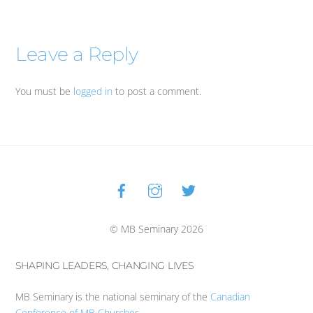
Leave a Reply
You must be
logged in
to post a comment.
Facebook
Instagram
Twitter
Back
To
Top
© MB Seminary 2026
SHAPING LEADERS, CHANGING LIVES
MB Seminary is the national seminary of the
Canadian
Conference of MB Churches